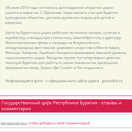
28 июля 2010 года состоялось долгожданное открытие цирка-
шапито в парке им. С.Орешкова. Цирк-шапито стал для Бурятии
культурным объектом, центром духовного отдыха для детей и
взрослых.
Артисты Бурятского цирка работают во многих жанрах, сочетая и
акробатику, и воздушную гимнастику, эквилибристику и дрессуру.
Многочисленные призы и награды на Всероссийских,
международных фестивалях циркового искусства в Монте-Карло,
Мексике, Америке, Арабских Эмиратах доказывают высокий уровень
национального цирка. Звездная группа «гуттаперчевых» девочек,
покинула Бурятию для работы в самом знаменитом зрелищном
предприятии мира, Цирка «Дю Солей» в Лос-Анджелесе.
Информация и фото - с официального сайта цирка - goscirkrb.ru
Государственный цирк Республики Бурятия - отзывы и
комментарии
Авторизуйтесь
чтобы добавить свой комментарий.