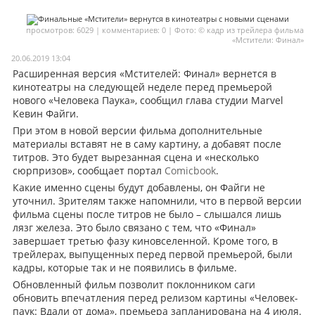
Мои материалы
просмотров: 6029 | комментариев: 0 | Фото: © кадр из трейлера фильма
«Мстители: Финал»
Мои места
20.06.2019 13:04
Моя личная афиша
Расширенная версия «Мстителей: Финал» вернется в
кинотеатры на следующей неделе перед премьерой
Перечитать
нового «Человека Паука», сообщил глава студии Marvel
Кевин Файги.
При этом в новой версии фильма дополнительные
материалы вставят не в саму картину, а добавят после
титров. Это будет вырезанная сцена и «несколько
сюрпризов», сообщает портал
Comicbook
.
Какие именно сцены будут добавлены, он Файги не
уточнил. Зрителям также напомнили, что в первой версии
фильма сцены после титров не было – слышался лишь
лязг железа. Это было связано с тем, что «Финал»
завершает третью фазу киновселенной. Кроме того, в
трейлерах, выпущенных перед первой премьерой, были
кадры, которые так и не появились в фильме.
Обновленный фильм позволит поклонником саги
обновить впечатления перед релизом картины «Человек-
паук: Вдали от дома», премьера запланирована на 4 июля.