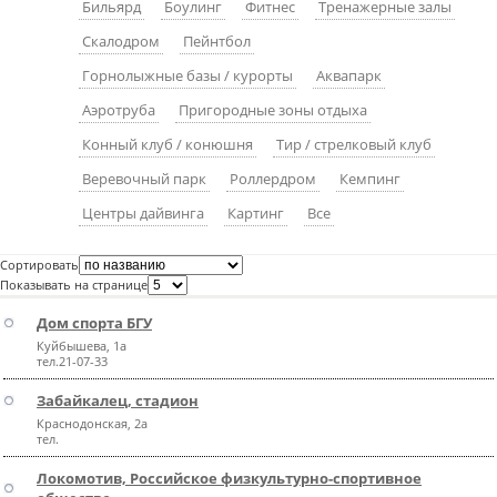
Бильярд
Боулинг
Фитнес
Тренажерные залы
пїЅпїЅпїЅпїЅпїЅпїЅпїЅпїЅпїЅпїЅ
пїЅпїЅпїЅ
Скалодром
Пейнтбол
пїЅпїЅпїЅпїЅпїЅпїЅпїЅпїЅпїЅпїЅпїЅ
Горнолыжные базы / курорты
Аквапарк
Аэротруба
Пригородные зоны отдыха
пїЅпїЅпїЅ
Конный клуб / конюшня
Тир / стрелковый клуб
пїЅпїЅпїЅпїЅпїЅпїЅпїЅпїЅпїЅ
Веревочный парк
Роллердром
Кемпинг
пїЅпїЅпїЅ пїЅпїЅпїЅпїЅпїЅ
Центры дайвинга
Картинг
Все
пїЅпїЅпїЅ пїЅпїЅпїЅпїЅпїЅпїЅ
Сортировать
пїЅпїЅпїЅпїЅпїЅ
Показывать на странице
пїЅпїЅпїЅпїЅпїЅпїЅпїЅпїЅпїЅпїЅ
Дом спорта БГУ
Куйбышева, 1а
тел.21-07-33
Забайкалец, стадион
Краснодонская, 2а
тел.
Локомотив, Российское физкультурно-спортивное