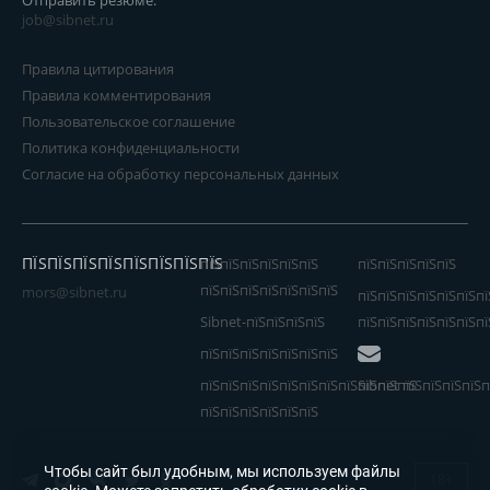
Отправить резюме:
job@sibnet.ru
Правила цитирования
Правила комментирования
Пользовательское соглашение
Политика конфиденциальности
Согласие на обработку персональных данных
ПЇЅПЇЅПЇЅПЇЅПЇЅПЇЅПЇЅПЇЅ
пїЅпїЅпїЅпїЅпїЅпїЅ
пїЅпїЅпїЅпїЅпїЅ
пїЅпїЅпїЅпїЅпїЅпїЅпїЅ
mors@sibnet.ru
пїЅпїЅпїЅпїЅпїЅпїЅпї
Sibnet-пїЅпїЅпїЅпїЅ
пїЅпїЅпїЅпїЅпїЅпїЅпї
пїЅпїЅпїЅпїЅпїЅпїЅпїЅ
пїЅпїЅпїЅпїЅпїЅпїЅпїЅпїЅпїЅпїЅпїЅ
Sibnet пїЅпїЅпїЅпїЅп
пїЅпїЅпїЅпїЅпїЅпїЅ
Чтобы сайт был удобным, мы используем файлы
18+