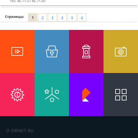
тел. 46-71-57 46-71-60
Страницы:
1
2
3
4
5
6
О SIBNET.RU