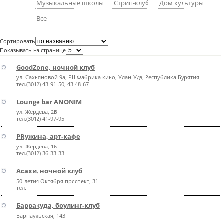
Музыкальные школы
Стрип-клуб
Дом культуры
пїЅпїЅпїЅпїЅпїЅпїЅпїЅпїЅпїЅпїЅ
пїЅпїЅпїЅ
Все
пїЅпїЅпїЅпїЅпїЅпїЅпїЅпїЅпїЅпїЅпїЅ
Сортировать
пїЅпїЅпїЅ
Показывать на странице
GoodZone, ночной клуб
пїЅпїЅпїЅпїЅпїЅпїЅпїЅпїЅпїЅ
ул. Сахьяновой 9а, РЦ Фабрика кино, Улан-Удэ, Республика Бурятия
пїЅпїЅпїЅ пїЅпїЅпїЅпїЅпїЅ
тел.(3012) 43-91-50, 43-48-67
Lounge bar ANONIM
пїЅпїЅпїЅ пїЅпїЅпїЅпїЅпїЅпїЅ
ул. Жердева, 2Б
тел.(3012) 41-97-95
пїЅпїЅпїЅпїЅпїЅ
PRужина, арт-кафе
пїЅпїЅпїЅпїЅпїЅпїЅпїЅпїЅпїЅпїЅ
ул. Жердева, 16
тел.(3012) 36-33-33
Асахи, ночной клуб
50-летия Октября проспект, 31
тел.
Барракуда, боулинг-клуб
Барнаульская, 143