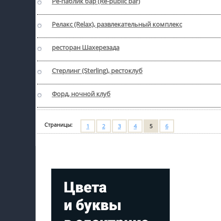
Ре-паблик бар (Rе-public bar)
пїЅпїЅпїЅ
Релакс (Relax), развлекательный комплекс
пїЅпїЅпїЅпїЅпїЅпїЅпїЅпїЅпїЅпїЅпїЅ
ресторан Шахерезада
пїЅпїЅпїЅ
пїЅпїЅпїЅпїЅпїЅпїЅпїЅпїЅпїЅ
Стерлинг (Sterling), рестоклуб
пїЅпїЅпїЅ пїЅпїЅпїЅпїЅпїЅ
Форд, ночной клуб
пїЅпїЅпїЅ пїЅпїЅпїЅпїЅпїЅпїЅ
пїЅпїЅпїЅпїЅпїЅ
Страницы:
1
2
3
4
5
6
пїЅпїЅпїЅпїЅпїЅпїЅпїЅпїЅпїЅпїЅ
Мой профиль на Афише