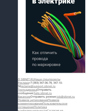
О SIBNET.RU
Наши спецпроекты
Реклама
+7 (383) 347-06-78, 347-10-
50
reclame@support.sibnet.ru
Техподдержка
Отправить
сообщение:
help.sibnet.ru
Вакансии
Отправить резюме:
job@sibnet.ru
Правила цитирования
Правила
комментирования
Пользовательское
соглашение
Политика
конфиденциальности
Согласие на