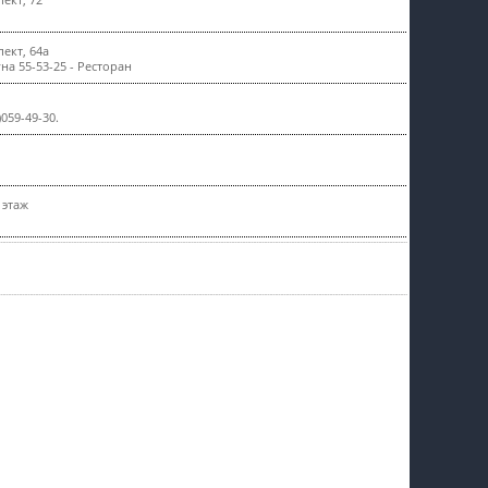
ект, 72
пїЅпїЅпїЅпїЅпїЅпїЅпїЅпїЅпїЅпїЅ
ект, 64а
ауна 55-53-25 - Ресторан
)059-49-30.
 этаж