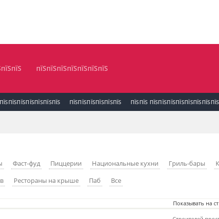
ЅпїЅпїЅ
пїЅпїЅпїЅпїЅпїЅпїЅпїЅ
ПЇЅПЇЅПЇЅПЇЅПЇЅПЇЅПЇЅ
ПЇЅПЇЅПЇЅПЇЅПЇЅПЇЅ
ПЇЅПЇЅ ПЇЅПЇЅПЇЅПЇЅПЇЅПЇЅПЇЅПЇ
ы
Фаст-фуд
Пиццерии
Национальные кухни
Гриль-бары
ев
Рестораны на крыше
Паб
Все
Показывать на с