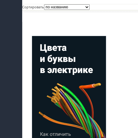
Сортировать
пїЅпїЅпїЅ
пїЅпїЅпїЅпїЅпїЅпїЅпїЅпїЅпїЅпїЅпїЅ
Мой профиль на Афише
пїЅпїЅпїЅ
пїЅпїЅпїЅпїЅпїЅпїЅпїЅпїЅпїЅ
пїЅпїЅпїЅ пїЅпїЅпїЅпїЅпїЅ
пїЅпїЅпїЅ пїЅпїЅпїЅпїЅпїЅпїЅ
пїЅпїЅпїЅпїЅпїЅ
пїЅпїЅпїЅпїЅпїЅпїЅпїЅпїЅпїЅпїЅ