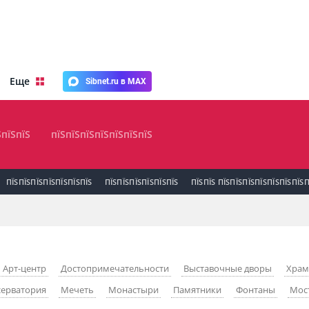
Еще
Sibnet.ru в MAX
ЅпїЅпїЅ
пїЅпїЅпїЅпїЅпїЅпїЅпїЅ
ПЇЅПЇЅПЇЅПЇЅПЇЅПЇЅПЇЅ
ПЇЅПЇЅПЇЅПЇЅПЇЅПЇЅ
ПЇЅПЇЅ ПЇЅПЇЅПЇЅПЇЅПЇЅПЇЅПЇЅП
Арт-центр
Достопримечательности
Выставочные дворы
Хра
ерватория
Мечеть
Монастыри
Памятники
Фонтаны
Мос