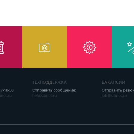
ТЕХПОДДЕРЖКА
ВАКАНСИИ
47-10-50
Отправить сообщение:
Отправить резю
net.ru
help.sibnet.ru
job@sibnet.ru