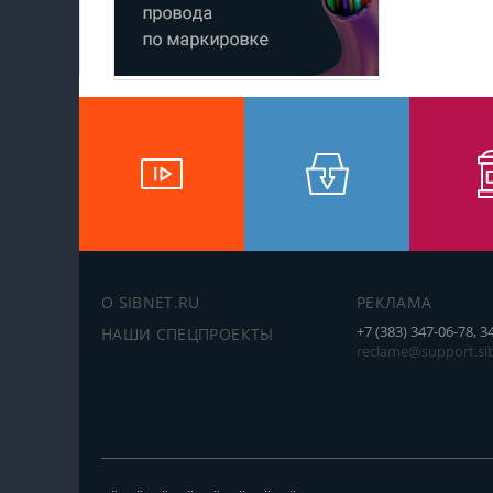
О SIBNET.RU
РЕКЛАМА
+7 (383) 347-06-78, 3
НАШИ СПЕЦПРОЕКТЫ
reclame@support.sib