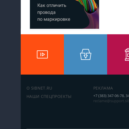
О SIBNET.RU
РЕКЛАМА
+7 (383) 347-06-78, 3
НАШИ СПЕЦПРОЕКТЫ
reclame@support.sib