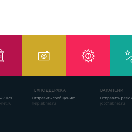
ТЕХПОДДЕРЖКА
ВАКАНСИИ
47-10-50
Отправить сообщение:
Отправить резю
net.ru
help.sibnet.ru
job@sibnet.ru