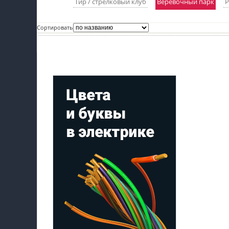
Тир / стрелковый клуб
Веревочный парк
Р
пїЅпїЅпїЅ
Сортировать
пїЅпїЅпїЅпїЅпїЅпїЅпїЅпїЅпїЅпїЅпїЅ
пїЅпїЅпїЅ
Мой профиль на Афише
пїЅпїЅпїЅпїЅпїЅпїЅпїЅпїЅпїЅ
пїЅпїЅпїЅ пїЅпїЅпїЅпїЅпїЅ
пїЅпїЅпїЅ пїЅпїЅпїЅпїЅпїЅпїЅ
пїЅпїЅпїЅпїЅпїЅ
пїЅпїЅпїЅпїЅпїЅпїЅпїЅпїЅпїЅпїЅ