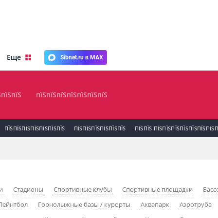
Еще
Sibnet.ru в MAX
ЅпїЅпїЅ
пїЅпїЅпїЅпїЅпїЅпїЅпїЅ
ПЇЅПЇЅПЇЅПЇЅПЇЅПЇЅПЇЅ
ПЇЅПЇЅПЇЅПЇЅПЇЅПЇЅ
ПЇЅПЇЅ ПЇЅПЇЅПЇЅПЇЅПЇЅПЇЅПЇЅП
и
Стадионы
Спортивные клубы
Спортивные площадки
Басс
Пейнтбол
Горнолыжные базы / курорты
Аквапарк
Аэротруба