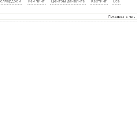
оллердром
Кемпинг
Центры дайвинга
Картинг
Все
Показывать на с