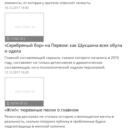
элементы, от которых у зрителя отвиснет челюсть.
16.12.2017 18:00
17700
2
«Серебряный бор» на Первом: как Шукшина всех обула
и одела
Главной составляющей сериала, съемки которого начались в 2016
году, составляет не только детективная и драматическая
составляющая, но и психологический надлом персонажей.
12.12.2017 16:20
10774
13
«Жги!»: тюремные песни о главном
Режиссер рассказал не столько историю о воплощении мечты в
реальность, сколько погрузил публику в проблемные будни
надсмотрщицы в женской колонии.