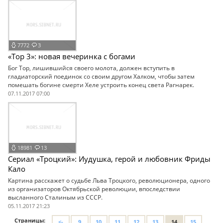
7772
3
«Тор 3»: новая вечеринка с богами
Бог Тор, лишившийся своего молота, должен вступить в
гладиаторский поединок со своим другом Халком, чтобы затем
помешать богине смерти Хеле устроить конец света Рагнарек.
07.11.2017 07:00
18981
13
Сериал «Троцкий»: Иудушка, герой и любовник Фриды
Кало
Картина расскажет о судьбе Льва Троцкого, революционера, одного
из организаторов Октябрьской революции, впоследствии
высланного Сталиным из СССР.
05.11.2017 21:23
Страницы:
<-
9
10
11
12
13
14
15