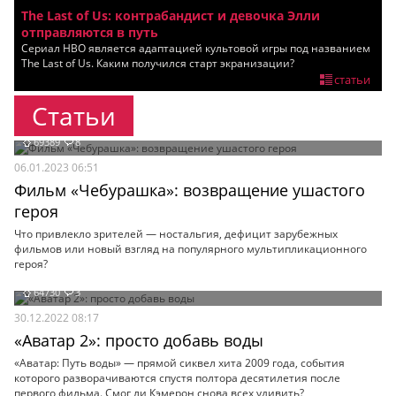
The Last of Us: контрабандист и девочка Элли
Мои материалы
отправляются в путь
Сериал HBO является адаптацией культовой игры под названием
Мои места
The Last of Us. Каким получился старт экранизации?
статьи
Моя личная афиша
Статьи
Перечитать
69389
8
06.01.2023 06:51
Фильм «Чебурашка»: возвращение ушастого
героя
Что привлекло зрителей — ностальгия, дефицит зарубежных
фильмов или новый взгляд на популярного мультипликационного
героя?
64730
3
30.12.2022 08:17
«Аватар 2»: просто добавь воды
«Аватар: Путь воды» — прямой сиквел хита 2009 года, события
которого разворачиваются спустя полтора десятилетия после
первого фильма. Смог ли Кэмерон снова всех удивить?