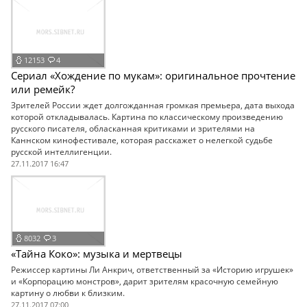
12153
4
Сериал «Хождение по мукам»: оригинальное прочтение
или ремейк?
Зрителей России ждет долгожданная громкая премьера, дата выхода
которой откладывалась. Картина по классическому произведению
русского писателя, обласканная критиками и зрителями на
Каннском кинофестивале, которая расскажет о нелегкой судьбе
русской интеллигенции.
27.11.2017 16:47
8032
3
«Тайна Коко»: музыка и мертвецы
Режиссер картины Ли Анкрич, ответственный за «Историю игрушек»
и «Корпорацию монстров», дарит зрителям красочную семейную
картину о любви к близким.
27.11.2017 07:00