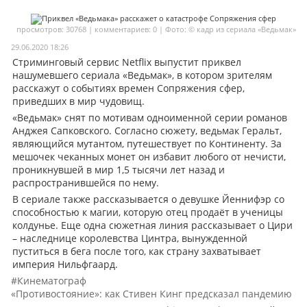
Мои материалы
просмотров: 30768 | комментариев: 0 | Фото: © кадр из сериала «Ведьмак»
Мои места
29.06.2020 18:26
Стриминговый сервис Netflix выпустит приквел
Моя личная афиша
нашумевшего сериала «Ведьмак», в котором зрителям
расскажут о событиях времен Сопряжения сфер,
Перечитать
приведших в мир чудовищ.
«Ведьмак» снят по мотивам одноименной серии романов
Анджея Сапковского. Согласно сюжету, ведьмак Геральт,
являющийся мутантом, путешествует по Континенту. За
мешочек чеканных монет он избавит любого от нечисти,
проникнувшей в мир 1,5 тысячи лет назад и
распространившейся по нему.
В сериале также рассказывается о девушке Йеннифэр со
способностью к магии, которую отец продаёт в ученицы
колдунье. Еще одна сюжетная линия рассказывает о Цири
– наследнице королевства Цинтра, вынужденной
пуститься в бега после того, как страну захватывает
империя Нильфгаард.
#Кинематограф
«Противостояние»: как Стивен Кинг предсказал пандемию