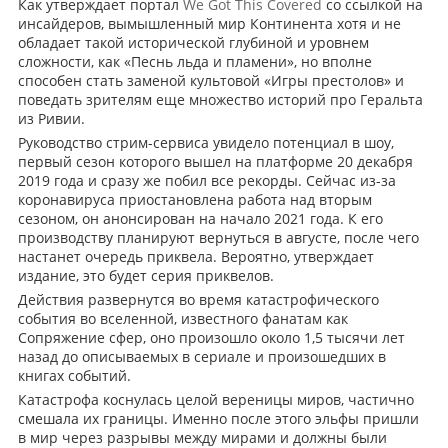
Как утверждает портал
We Got This Covered
со ссылкой на
инсайдеров, вымышленный мир Континента хотя и не
обладает такой исторической глубиной и уровнем
сложности, как «Песнь льда и пламени», но вполне
способен стать заменой культовой «Игры престолов» и
поведать зрителям еще множество историй про Геральта
из Ривии.
Руководство стрим-сервиса увидело потенциал в шоу,
первый сезон которого вышел на платформе 20 декабря
2019 года и сразу же побил все рекорды. Сейчас из-за
коронавируса приостановлена работа над вторым
сезоном, он анонсирован на начало 2021 года. К его
производству планируют вернуться в августе, после чего
настанет очередь приквела. Вероятно, утверждает
издание, это будет серия приквелов.
Действия развернутся во время катастрофического
события во вселенной, известного фанатам как
Сопряжение сфер, оно произошло около 1,5 тысячи лет
назад до описываемых в сериале и произошедших в
книгах событий.
Катастрофа коснулась целой вереницы миров, частично
смешала их границы. Именно после этого эльфы пришли
в мир через разрывы между мирами и должны были